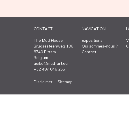
CONTACT
NAVIGATION
L
The Mad House
Expositions
V
Brugsesteenweg 196
Qui sommes-nous ?
C
8740 Pittem
Contact
Belgium
aaike@mad-art.eu
+32 497 046 255
Disclaimer
Sitemap