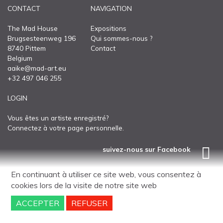
CONTACT
NAVIGATION
CONTACT
The Mad House
Expositions
Brugsesteenweg 196
Qui sommes-nous ?
8740 Pittem
Contact
Belgium
aaike@mad-art.eu
+32 497 046 255
LOGIN
Vous êtes un artiste enregistré?
Connectez à votre page personnelle.
suivez-nous sur Facebook
Disclaimer
Sitemap
En continuant à utiliser ce site web, vous consentez à
site web
par
Ntriga.Agency
cookies
lors de la visite de notre site web
ACCEPTER
REFUSER