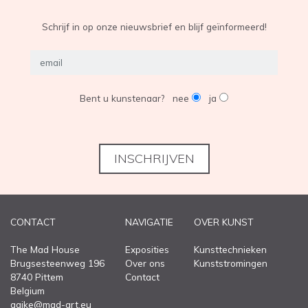
Schrijf in op onze nieuwsbrief en blijf geïnformeerd!
EXPOSITIES
OVER ONS
Bent u kunstenaar?
nee
ja
CONTACT
INSCHRIJVEN
CONTACT
NAVIGATIE
OVER KUNST
The Mad House
Exposities
Kunsttechnieken
Brugsesteenweg 196
Over ons
Kunststromingen
8740 Pittem
Contact
Belgium
aaike@mad-art.eu