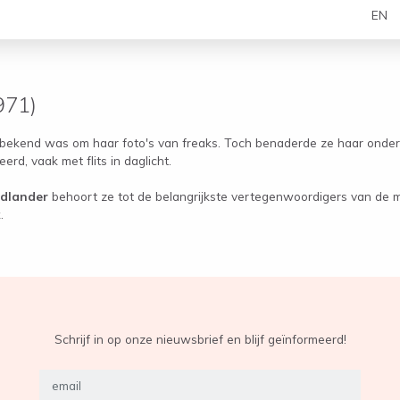
EN
971)
bekend was om haar foto's van freaks. Toch benaderde ze haar onder
erd, vaak met flits in daglicht.
edlander
behoort ze tot de belangrijkste vertegenwoordigers van de ma
k
.
Schrijf in op onze nieuwsbrief en blijf geïnformeerd!