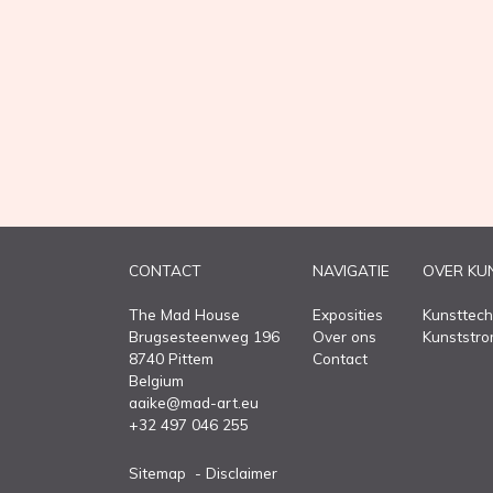
CONTACT
NAVIGATIE
OVER KU
The Mad House
Exposities
Kunsttech
Brugsesteenweg 196
Over ons
Kunststr
8740 Pittem
Contact
Belgium
aaike@mad-art.eu
+32 497 046 255
Sitemap
Disclaimer