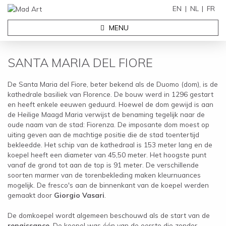
EN
NL
FR
MENU
SANTA MARIA DEL FIORE
De Santa Maria del Fiore, beter bekend als de Duomo (dom), is de
kathedrale basiliek van Florence. De bouw werd in 1296 gestart
en heeft enkele eeuwen geduurd. Hoewel de dom gewijd is aan
de Heilige Maagd Maria verwijst de benaming tegelijk naar de
oude naam van de stad: Fiorenza. De imposante dom moest op
uiting geven aan de machtige positie die de stad toentertijd
bekleedde. Het schip van de kathedraal is 153 meter lang en de
koepel heeft een diameter van 45,50 meter. Het hoogste punt
vanaf de grond tot aan de top is 91 meter. De verschillende
soorten marmer van de torenbekleding maken kleurnuances
mogelijk. De fresco's aan de binnenkant van de koepel werden
gemaakt door
Giorgio Vasari
.
De domkoepel wordt algemeen beschouwd als de start van de
renaissance
. De koepel was één van de eerste die zonder