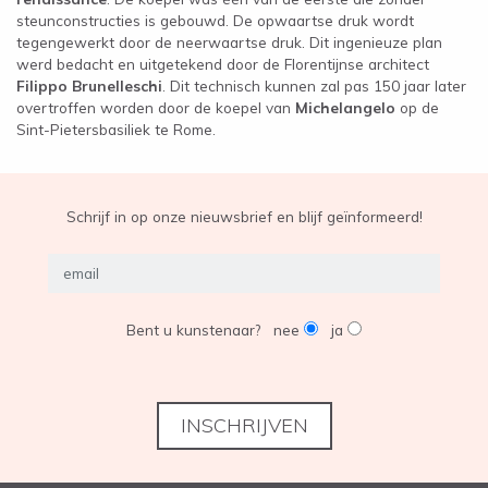
steunconstructies is gebouwd. De opwaartse druk wordt
tegengewerkt door de neerwaartse druk. Dit ingenieuze plan
werd bedacht en uitgetekend door de Florentijnse architect
Filippo Brunelleschi
. Dit technisch kunnen zal pas 150 jaar later
overtroffen worden door de koepel van
Michelangelo
op de
Sint-Pietersbasiliek te Rome.
EXPOSITIES
Schrijf in op onze nieuwsbrief en blijf geïnformeerd!
OVER ONS
CONTACT
Bent u kunstenaar?
nee
ja
INSCHRIJVEN